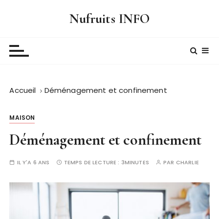
P
Nufruits INFO
a
s
s
e
r
a
Accueil
Déménagement et confinement
u
c
o
MAISON
n
Déménagement et confinement
t
e
IL Y'A 6 ANS
TEMPS DE LECTURE :
3MINUTES
PAR
CHARLIE
n
u